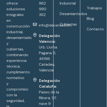
ofrece
962
Industrial
Trabajos
soluciones
990
Desamiantados
integrales
362
Blog
en
Cubiertas
info@decersa.com
construcción
Contacto
industrial,
Delegación
desamiantado
Valencia:
y
Urb. Lloma
cubiertas,
Pagana 11,
combinando
46196
experiencia
Catadau,
técnica,
Valencia
cumplimiento
normativo
Delegación
y
Cataluña:
compromiso
Paseo de la
con la
Ribera, 121
seguridad,
nave 9
la