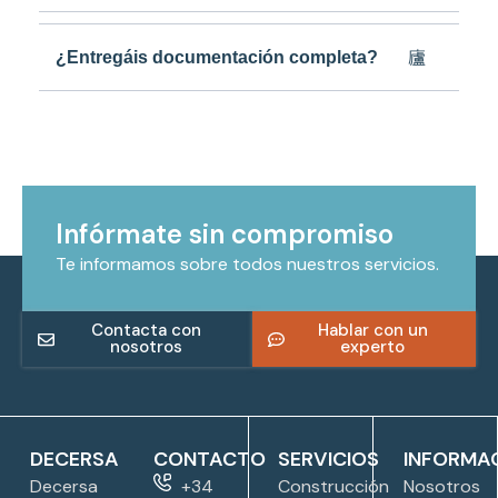
¿Entregáis documentación completa?
Infórmate sin compromiso
Te informamos sobre todos nuestros servicios.
Contacta con
Hablar con un
nosotros
experto
DECERSA
CONTACTO
SERVICIOS
INFORMA
Decersa
+34
Construcción
Nosotros