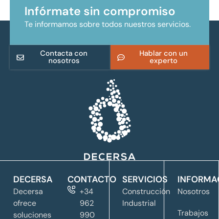
Infórmate sin compromiso
Te informamos sobre todos nuestros servicios.
Contacta con
Hablar con un
nosotros
experto
DECERSA
CONTACTO
SERVICIOS
INFORMA
Decersa
+34
Construcción
Nosotros
ofrece
962
Industrial
Trabajos
soluciones
990