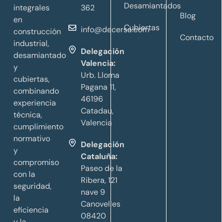
Desamiantados
integrales
362
Blog
en
Cubiertas
info@decersa.com
construcción
Contacto
industrial,
Delegación
desamiantado
Valencia:
y
Urb. Lloma
cubiertas,
Pagana 11,
combinando
46196
experiencia
Catadau,
técnica,
Valencia
cumplimiento
normativo
Delegación
y
Cataluña:
compromiso
Paseo de la
con la
Ribera, 121
seguridad,
nave 9
la
Canovelles
eficiencia
08420
y la