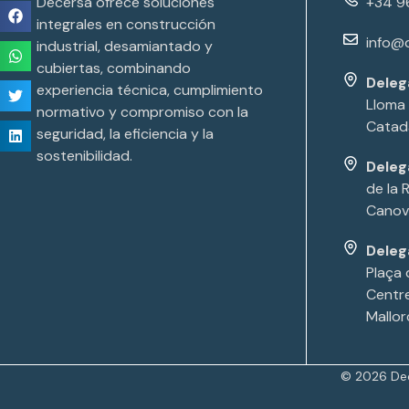
Decersa ofrece soluciones
+34 9
integrales en construcción
info@
industrial, desamiantado y
cubiertas, combinando
Deleg
experiencia técnica, cumplimiento
Lloma 
normativo y compromiso con la
Catada
seguridad, la eficiencia y la
sostenibilidad.
Deleg
de la 
Canov
Deleg
Plaça 
Centr
Mallor
© 2026 De