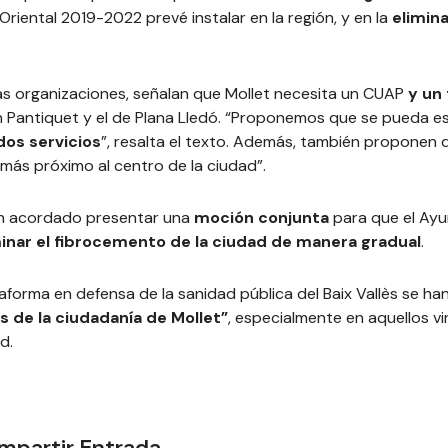
 Oriental 2019-2022 prevé instalar en la región, y en la
elimin
s organizaciones, señalan que Mollet necesita un CUAP
y un
n Pantiquet y el de Plana Lledó. “Proponemos que se pueda est
dos servicios
”, resalta el texto. Además, también proponen q
más próximo al centro de la ciudad”.
an acordado presentar una
moción conjunta
para que el Ayu
minar el fibrocemento de la ciudad de manera gradual
.
ataforma en defensa de la sanidad pública del Baix Vallès se 
 de la ciudadanía de Mollet”
, especialmente en aquellos v
d.
mpartir Entrada