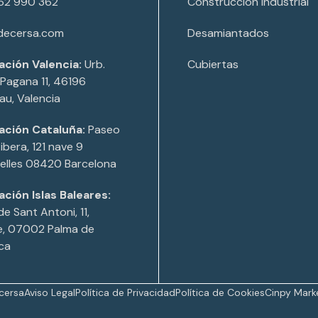
62 990 362
Construcción Industrial
decersa.com
Desamiantados
ación Valencia:
Urb.
Cubiertas
Pagana 11, 46196
u, Valencia
ación Cataluña:
Paseo
Ribera, 121 nave 9
elles 08420 Barcelona
ación Islas Baleares:
de Sant Antoni, 11,
e, 07002 Palma de
ca
cersa
Aviso Legal
Política de Privacidad
Política de Cookies
Cinpy Marke