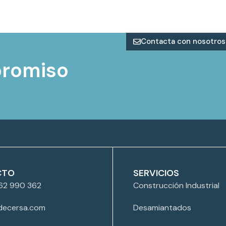
Contacta con nosotros
promiso
CTO
SERVICIOS
62 990 362
Construcción Industrial
decersa.com
Desamiantados