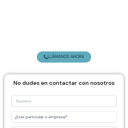
Ir
al
contenido
LLÁMANOS AHORA
No dudes en contactar con nosotros