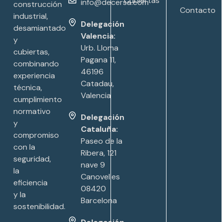
Cubiertas
info@decersa.com
construcción
Contacto
industrial,
Delegación
desamiantado
Valencia:
y
Urb. Lloma
cubiertas,
Pagana 11,
combinando
46196
experiencia
Catadau,
técnica,
Valencia
cumplimiento
normativo
Delegación
y
Cataluña:
compromiso
Paseo de la
con la
Ribera, 121
seguridad,
nave 9
la
Canovelles
eficiencia
08420
y la
Barcelona
sostenibilidad.