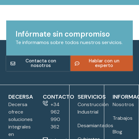
Infórmate sin compromiso
Te informamos sobre todos nuestros servicios.
Contacta con
Hablar con un
nosotros
experto
DECERSA
CONTACTO
SERVICIOS
INFORMA
Decersa
+34
Construcción
Nosotros
ofrece
962
Industrial
Trabajos
soluciones
990
Desamiantados
integrales
362
Blog
en