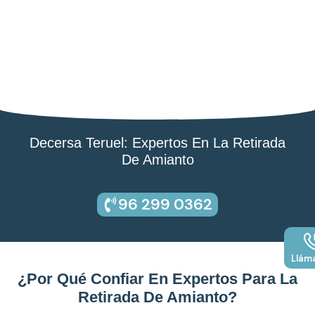
Decersa Teruel: Expertos En La Retirada
De Amianto
96 299 0362
Llám
¿Por Qué Confiar En Expertos Para La
Retirada De Amianto?