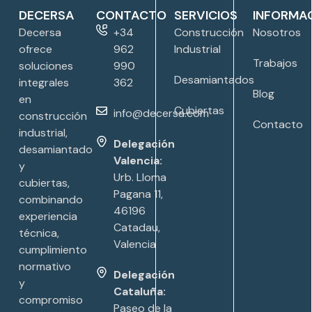
DECERSA
CONTACTO
SERVICIOS
INFORMA
Decersa
+34
Construcción
Nosotros
ofrece
962
Industrial
Trabajos
soluciones
990
Desamiantados
integrales
362
Blog
en
Cubiertas
info@decersa.com
construcción
Contacto
industrial,
Delegación
desamiantado
Valencia:
y
Urb. Lloma
cubiertas,
Pagana 11,
combinando
46196
experiencia
Catadau,
técnica,
Valencia
cumplimiento
normativo
Delegación
y
Cataluña:
compromiso
Paseo de la